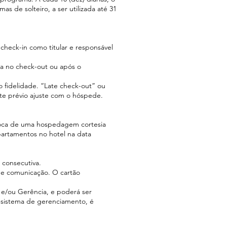
de solteiro, a ser utilizada até 31
 check-in como titular e responsável
ta no check-out ou após o
o fidelidade. “Late check-out” ou
nte prévio ajuste com o hóspede.
troca de uma hospedagem cortesia
partamentos no hotel na data
 consecutiva.
 de comunicação. O cartão
 e/ou Gerência, e poderá ser
 sistema de gerenciamento, é