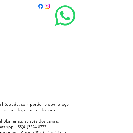
seu hóspede, sem perder o bom preço
companhando, oferecendo suas
l Blumenau, através dos canais:
atsApp +55(41)3224-8777
.
programa. A cada 10 (dez) diárias, o