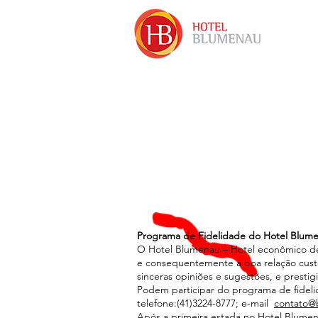
Programa de Fidelidade do Hotel Blumen
O Hotel Blumenau – Hotel econômico de
e consequentemente a boa relação cust
sinceras opiniões e sugestões, e prestig
Podem participar do programa de fideli
telefone:(41)3224-8777; e-mail
contato@
Após a primeira estada no Hotel Blumena