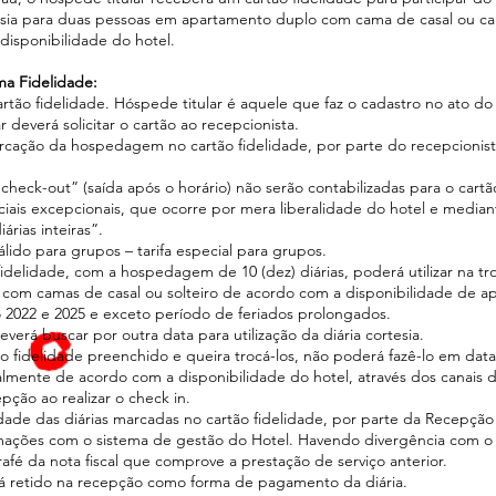
 para duas pessoas em apartamento duplo com cama de casal ou camas 
isponibilidade do hotel.
ma Fidelidade:
cartão fidelidade. Hóspede titular é aquele que faz o cadastro no ato do
 deverá solicitar o cartão ao recepcionista.
marcação da hospedagem no cartão fidelidade, por parte do recepcionis
heck-out” (saída após o horário) não serão contabilizadas para o cartã
ciais excepcionais, que ocorre por mera liberalidade do hotel e media
rias inteiras”.
lido para grupos – tarifa especial para grupos.
delidade, com a hospedagem de 10 (dez) diárias, poderá utilizar na 
com camas de casal ou solteiro de acordo com a disponibilidade de a
2022 e 2025 e exceto período de feriados prolongados.
verá buscar por outra data para utilização da diária cortesia.
fidelidade preenchido e queira trocá-los, não poderá fazê-lo em data
malmente de acordo com a disponibilidade do hotel, através dos canais
ção ao realizar o check in.
dade das diárias marcadas no cartão fidelidade, por parte da Recepção
ormações com o sistema de gestão do Hotel. Havendo divergência com o
afé da nota fiscal que comprove a prestação de serviço anterior.
erá retido na recepção como forma de pagamento da diária.