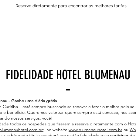
Reserve diretamente para encontrar as melhores tarifas
FIDELIDADE HOTEL BLUMENAU
au - Ganhe uma diária grátis
 Curitiba – está sempre buscando se renovar e fazer o melhor pelo 
o e benefício. Queremos valorizar quem sempre está conosco, nos a
iando nossos serviços: você!
dade todos os hóspedes que fizerem a reserva diretamente com o Hote
blumenauhotel.com.br
; no website
www.blumenauhotel.com.br
ou
Wh
u, o hóspede titular receberá um cartão fidelidade para participar do 