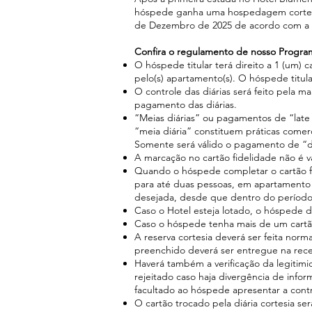
hóspede ganha uma hospedagem cortesia
de Dezembro de 2025 de acordo com a d
Confira o regulamento de nosso Progra
O hóspede titular terá direito a 1 (um) 
pelo(s) apartamento(s). O hóspede titular
O controle das diárias será feito pela 
pagamento das diárias.
“Meias diárias” ou pagamentos de “late c
“meia diária” constituem práticas comer
Somente será válido o pagamento de “diá
A marcação no cartão fidelidade não é vá
Quando o hóspede completar o cartão fi
para até duas pessoas, em apartamento 
desejada, desde que dentro do período 
Caso o Hotel esteja lotado, o hóspede de
Caso o hóspede tenha mais de um cartão 
A reserva cortesia deverá ser feita nor
preenchido deverá ser entregue na recep
Haverá também a verificação da legitimi
rejeitado caso haja divergência de inf
facultado ao hóspede apresentar a contr
O cartão trocado pela diária cortesia s